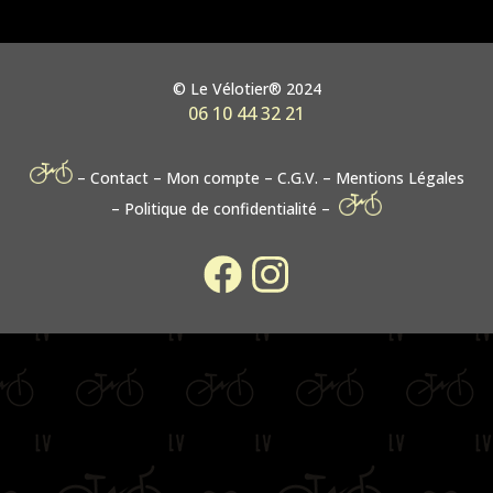
© Le Vélotier® 2024
06 10 44 32 21
– Contact
–
Mon compte
–
C.G.V.
–
Mentions Légales
– Politique de confidentialité –