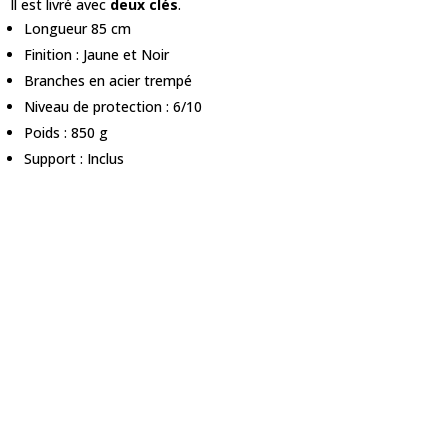
Il est livré avec
deux clés
.
Longueur 85 cm
Finition : Jaune et Noir
Branches en acier trempé
Niveau de protection : 6/10
Poids : 850 g
Support : Inclus
L’antivol articulé Auvray City Lock 85 cm
est un antivol pliant
de 85 cm.
Avec ses six segments en acier trempé de Ø5 mm, il est idéal
pour se
fixer sur un cadre grâce à son support fournis.
Il est livré avec
deux clés
.
Longueur 85 cm
Finition : Jaune et Noir
Branches en acier trempé