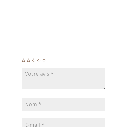
Il n’y a pas encore d’avis.
Soyez le premier à laisser votre avis sur
“TEST”
Votre adresse e-mail ne sera pas publiée.
Les
champs obligatoires sont indiqués avec
*
Votre note
*